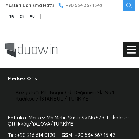
Müşteri Danışma Hattı
+90 534 367 1542
TR
EN
RU
Merkez Ofis:
Kozyatağı Mh. Bayar Cd. Değirmen Sk. No:1
Kadıköy / İSTANBUL / TÜRKİYE
Fabrika:
Merkez Mh.Metin Şahin Sk.No:6/3, Laledere-
Çiftlikköy/YALOVA/TÜRKİYE
Tel:
+90 216 614 0120
GSM:
+90 534 367 15 42